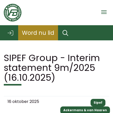
Togg
Word nu lid
SIPEF Group - Interim
statement 9m/2025
(16.10.2025)
16 oktober 2025
Sipef
Ackermans & van Haaren