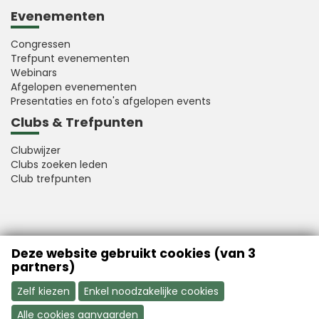
Evenementen
Congressen
Trefpunt evenementen
Webinars
Afgelopen evenementen
Presentaties en foto's afgelopen events
Clubs & Trefpunten
Clubwijzer
Clubs zoeken leden
Club trefpunten
VFB is a member of Better Finance
Deze website gebruikt cookies (van 3
partners)
Zelf kiezen
Enkel noodzakelijke cookies
Alle cookies aanvaarden