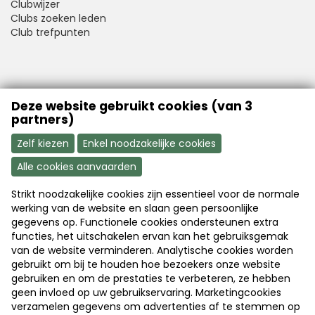
Clubwijzer
Clubs zoeken leden
Club trefpunten
VFB is a member of Better Finance
Deze website gebruikt cookies (van 3
partners)
Zelf kiezen
Enkel noodzakelijke cookies
Alle cookies aanvaarden
Strikt noodzakelijke cookies zijn essentieel voor de normale
Aanmelden
Word nu lid
werking van de website en slaan geen persoonlijke
gegevens op. Functionele cookies ondersteunen extra
functies, het uitschakelen ervan kan het gebruiksgemak
van de website verminderen. Analytische cookies worden
Disclaimer
|
Copyright
|
Privacy
gebruikt om bij te houden hoe bezoekers onze website
gebruiken en om de prestaties te verbeteren, ze hebben
geen invloed op uw gebruikservaring. Marketingcookies
© 2026 Vlaamse Federatie van Beleggers
verzamelen gegevens om advertenties af te stemmen op