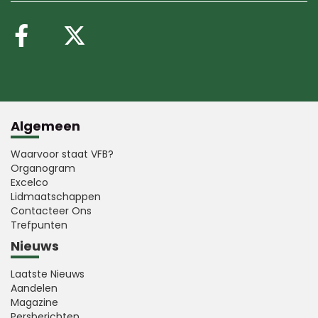
Volg ons op Facebook
Volg ons op X (Twitte
Algemeen
Waarvoor staat VFB?
Organogram
Excelco
Lidmaatschappen
Contacteer Ons
Trefpunten
Nieuws
Laatste Nieuws
Aandelen
Magazine
Persberichten