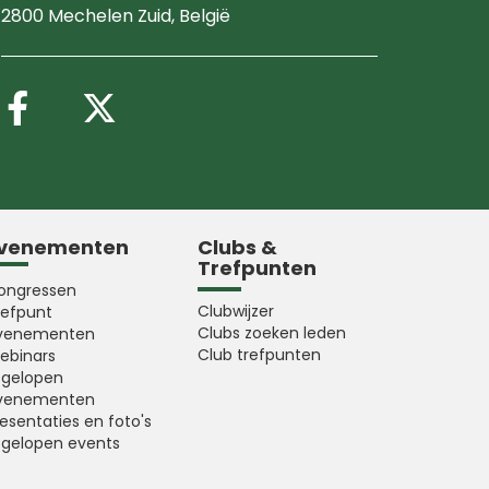
2800 Mechelen Zuid
, België
Volg ons op Facebook
Volg ons op X (Twitter
venementen
Clubs &
Trefpunten
ongressen
Clubwijzer
refpunt
Clubs zoeken leden
venementen
Club trefpunten
ebinars
fgelopen
venementen
esentaties en foto's
fgelopen events