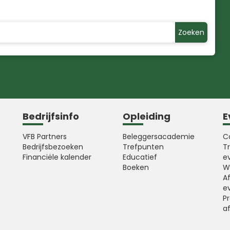
Zoeken
Bedrijfsinfo
Opleiding
E
VFB Partners
Beleggersacademie
C
Bedrijfsbezoeken
Trefpunten
T
Financiële kalender
Educatief
e
Boeken
W
A
e
Pr
a