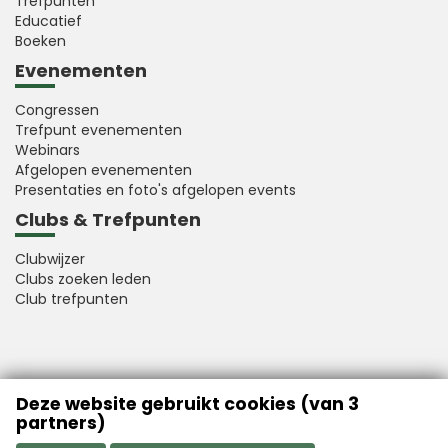
Trefpunten
Educatief
Boeken
Evenementen
Congressen
Trefpunt evenementen
Webinars
Afgelopen evenementen
Presentaties en foto's afgelopen events
Clubs & Trefpunten
Clubwijzer
Clubs zoeken leden
Club trefpunten
VFB is a member of Better Finance
Deze website gebruikt cookies (van 3
partners)