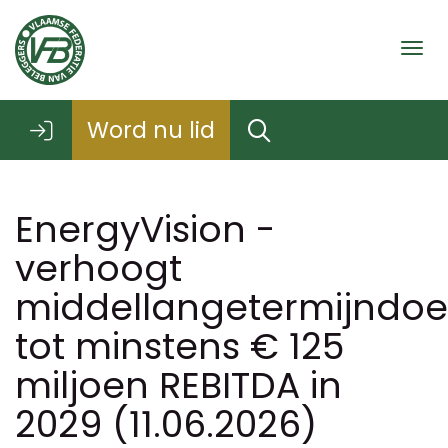
Togg
Word nu lid
EnergyVision -
verhoogt
middellangetermijndoel
tot minstens € 125
miljoen REBITDA in
2029 (11.06.2026)