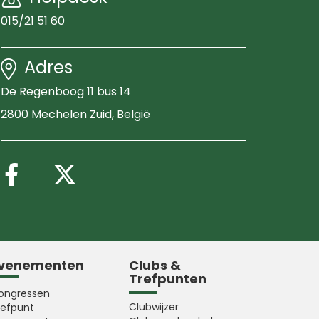
015/21 51 60
Adres
De Regenboog 11 bus 14
2800 Mechelen Zuid
, België
Volg ons op Facebook
Volg ons op X (Twitter
venementen
Clubs &
Trefpunten
ongressen
Clubwijzer
refpunt