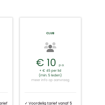
CLUB
€ 10
p.a.
+ € 45 per lid
(min. 5 leden)
meer info op aanvraag
rief
✓ Voordelig tarief vanaf 5