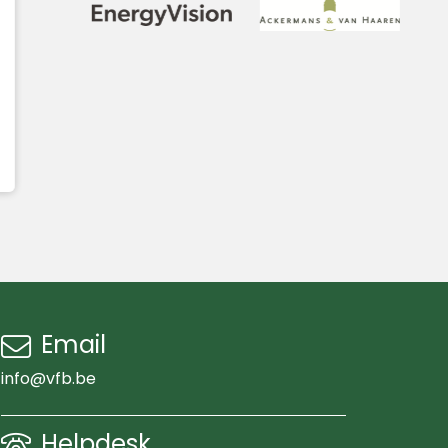
Email
info@vfb.be
Helpdesk