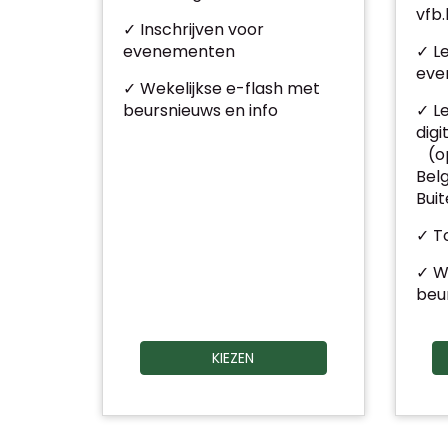
vfb
✓ Inschrijven voor
evenementen
✓ L
eve
✓ Wekelijkse e-flash met
beursnieuws en info
✓ L
digi
(op
Belg
Bui
✓ To
✓ W
beu
KIEZEN