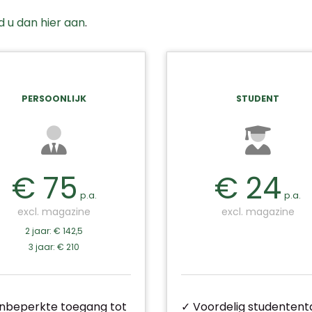
d u dan hier aan
.
PERSOONLIJK
STUDENT
€ 75
€ 24
p.a.
p.a.
excl. magazine
excl. magazine
2 jaar: € 142,5
3 jaar: € 210
nbeperkte toegang tot
✓ Voordelig studententa