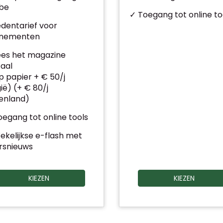
.be
✓ Toegang tot online to
edentarief voor
nementen
ees het magazine
taal
 papier + € 50/j
ië) (+ € 80/j
tenland)
egang tot online tools
ekelijkse e-flash met
rsnieuws
KIEZEN
KIEZEN