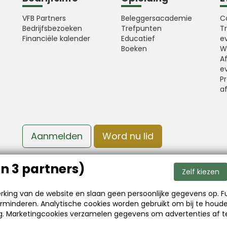
VFB Partners
Beleggersacademie
C
Bedrijfsbezoeken
Trefpunten
T
Financiële kalender
Educatief
e
Boeken
W
A
e
Pr
a
Aanmelden
Word nu lid
n 3 partners)
Zelf kiezen
werking van de website en slaan geen persoonlijke gegevens op. 
rminderen. Analytische cookies worden gebruikt om bij te houd
ng. Marketingcookies verzamelen gegevens om advertenties af 