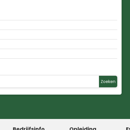
Zoeken
Bedrijfsinfo
Opleiding
E