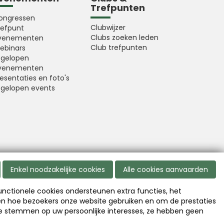
Trefpunten
ongressen
Clubwijzer
refpunt
Clubs zoeken leden
venementen
Club trefpunten
ebinars
fgelopen
venementen
esentaties en foto's
fgelopen events
Enkel noodzakelijke cookies
Alle cookies aanvaarden
Functionele cookies ondersteunen extra functies, het
Disclaimer
|
Copyright
|
Privacy
en hoe bezoekers onze website gebruiken en om de prestaties
te stemmen op uw persoonlijke interesses, ze hebben geen