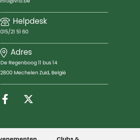
info@vfb.be
Helpdesk
015/21 51 60
Adres
De Regenboog 11 bus 14
2800 Mechelen Zuid
, België
Volg ons op Facebook
Volg ons op X (Twitter
venementen
Clubs &