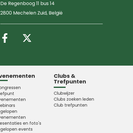
De Regenboog 11 bus 14
2800 Mechelen Zuid
, België
Volg ons op Facebook
Volg ons op X (Twitter
venementen
Clubs &
Trefpunten
ongressen
Clubwijzer
refpunt
Clubs zoeken leden
venementen
Club trefpunten
ebinars
fgelopen
venementen
esentaties en foto's
fgelopen events