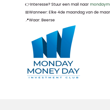
👉
Interesse? Stuur een mail naar
mondaymo
📅
Wanneer: Elke 4de maandag van de maan
📍
Waar: Beerse