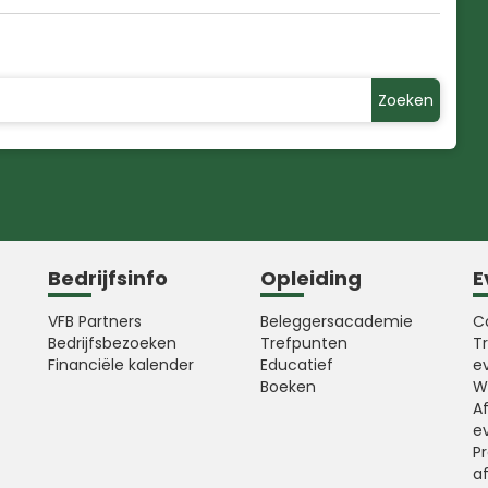
Zoeken
Bedrijfsinfo
Opleiding
E
VFB Partners
Beleggersacademie
C
Bedrijfsbezoeken
Trefpunten
T
Financiële kalender
Educatief
e
Boeken
W
A
e
Pr
a