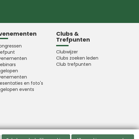
venementen
Clubs &
Trefpunten
ongressen
Clubwijzer
refpunt
Clubs zoeken leden
venementen
Club trefpunten
ebinars
fgelopen
venementen
esentaties en foto's
fgelopen events