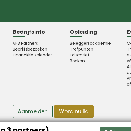
Bedrijfsinfo
Opleiding
E
VFB Partners
Beleggersacademie
C
Bedrijfsbezoeken
Trefpunten
T
Financiële kalender
Educatief
e
Boeken
W
A
e
Pr
a
Aanmelden
Word nu lid
n 3 partners)