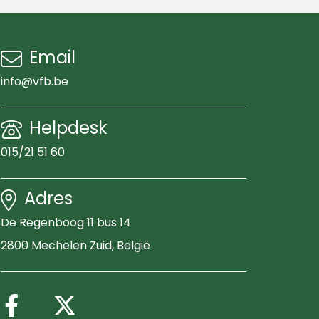
Email
info@vfb.be
Helpdesk
015/21 51 60
Adres
De Regenboog 11 bus 14
2800 Mechelen Zuid
, België
Volg ons op Facebook
Volg ons op X (Twitter