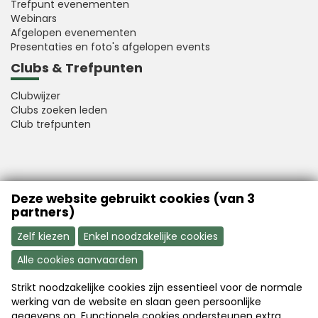
Trefpunt evenementen
Webinars
Afgelopen evenementen
Presentaties en foto's afgelopen events
Clubs & Trefpunten
Clubwijzer
Clubs zoeken leden
Club trefpunten
VFB is a member of Better Finance
Deze website gebruikt cookies (van 3
partners)
Zelf kiezen
Enkel noodzakelijke cookies
Alle cookies aanvaarden
Strikt noodzakelijke cookies zijn essentieel voor de normale
Aanmelden
Word nu lid
werking van de website en slaan geen persoonlijke
gegevens op. Functionele cookies ondersteunen extra