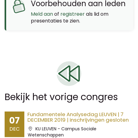
Voorbehouden aan leden
Meld aan
of
registreer
als lid om
presentaties te zien.
Bekijk het vorige congres
Fundamentele Analysedag LEUVEN | 7
07
DECEMBER 2019 | inschrijvingen gesloten
DEC
Locatie:
KU LEUVEN - Campus Sociale
Wetenschappen