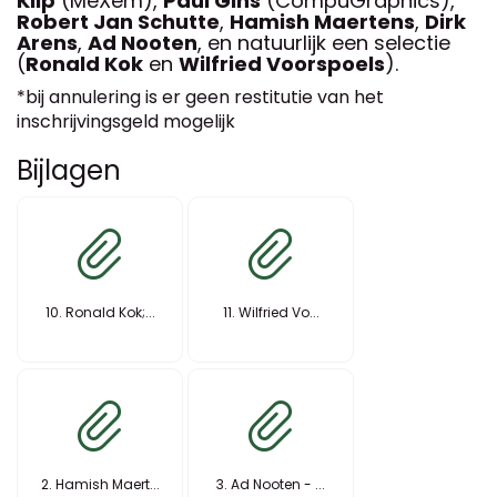
Klip
(MeXem),
Paul Gins
(CompuGraphics),
Robert Jan Schutte
,
Hamish Maertens
,
Dirk
Arens
,
Ad Nooten
, en natuurlijk een selectie
(
Ronald Kok
en
Wilfried Voorspoels
).
*bij annulering is er geen restitutie van het
inschrijvingsgeld mogelijk
Bijlagen
10. Ronald Kok;...
11. Wilfried Vo...
2. Hamish Maert...
3. Ad Nooten - ...