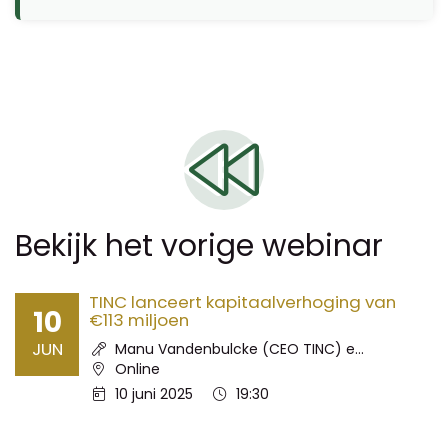
Bekijk het vorige webinar
TINC lanceert kapitaalverhoging van
10
€113 miljoen
JUN
Spreker:
Manu Vandenbulcke (CEO TINC) e...
Locatie:
Online
Datum:
Tijd:
10 juni 2025
19:30