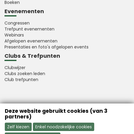
Boeken
Evenementen
Congressen
Trefpunt evenementen
Webinars
Afgelopen evenementen
Presentaties en foto's afgelopen events
Clubs & Trefpunten
Clubwijzer
Clubs zoeken leden
Club trefpunten
VFB is a member of Better Finance
Deze website gebruikt cookies (van 3
partners)
Zelf kiezen
Enkel noodzakelijke cookies