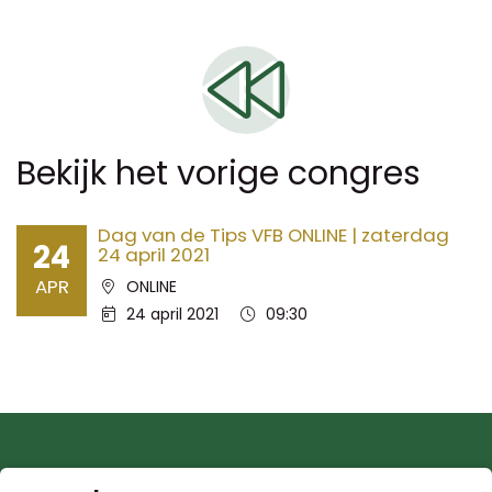
Bekijk het vorige congres
Dag van de Tips VFB ONLINE | zaterdag
24
24 april 2021
APR
Locatie:
ONLINE
Datum:
Tijd:
24 april 2021
09:30