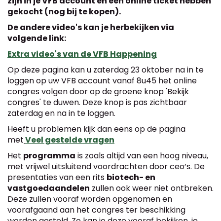
zijn in je VFB account en een online ticket hebben
gekocht (nog bij te kopen).
De andere video's kan je herbekijken via
volgende link:
Extra video's van de VFB Happening
Op deze pagina kan u zaterdag 23 oktober na in te
loggen op uw VFB account vanaf 8u45 het online
congres volgen door op de groene knop 'Bekijk
congres' te duwen. Deze knop is pas zichtbaar
zaterdag en na in te loggen.
Heeft u problemen kijk dan eens op de pagina
met
Veel gestelde vragen
Het
programma
is zoals altijd van een hoog niveau,
met vrijwel uitsluitend voordrachten door ceo’s. De
presentaties van een rits
biotech- en
vastgoedaandelen
zullen ook weer niet ontbreken.
Deze zullen vooraf worden opgenomen en
voorafgaand aan het congres ter beschikking
worden gesteld. Zo kan je deze vooraf bekijken, je