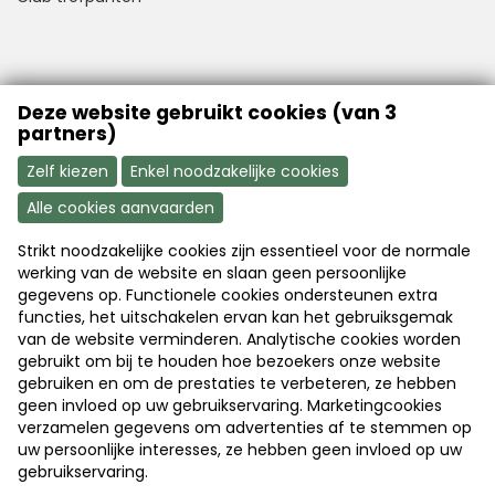
VFB is a member of Better Finance
Deze website gebruikt cookies (van 3
partners)
Zelf kiezen
Enkel noodzakelijke cookies
Alle cookies aanvaarden
Strikt noodzakelijke cookies zijn essentieel voor de normale
Aanmelden
Word nu lid
werking van de website en slaan geen persoonlijke
gegevens op. Functionele cookies ondersteunen extra
functies, het uitschakelen ervan kan het gebruiksgemak
van de website verminderen. Analytische cookies worden
Disclaimer
|
Copyright
|
Privacy
gebruikt om bij te houden hoe bezoekers onze website
gebruiken en om de prestaties te verbeteren, ze hebben
geen invloed op uw gebruikservaring. Marketingcookies
© 2026 Vlaamse Federatie van Beleggers
verzamelen gegevens om advertenties af te stemmen op
uw persoonlijke interesses, ze hebben geen invloed op uw
Webdesign & development by
Servico
gebruikservaring.
Aanmelden