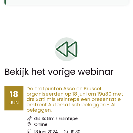
Bekijk het vorige webinar
De Trefpunten Asse en Brussel
18
organiseerden op 18 juni om 19u30 met
drs Satilmis Ersintepe een presentatie
JUN
omtrent Automatisch beleggen - AI
beleggen.
Spreker:
drs Satilmis Ersintepe
Locatie:
Online
Datum:
Tijd:
18 juni 2024
19:30