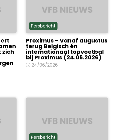
Persbericht
ert
Proximus - Vanaf augustus
 samen
terug Belgisch én
 zich
internationaal topvoetbal
bij Proximus (24.06.2026)
rgen
24/06/2026
Persbericht