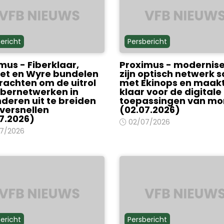
ericht
Persbericht
mus - Fiberklaar,
Proximus - modernise
et en Wyre bundelen
zijn optisch netwerk
rachten om de uitrol
met Ekinops en maakt
ibernetwerken in
klaar voor de digitale
deren uit te breiden
toepassingen van mo
 versnellen
(02.07.2026)
7.2026)
02/07/2026
7/2026
ericht
Persbericht