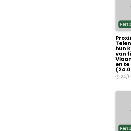
Persb
Proxi
Telen
hun k
van f
Vlaan
en te
(24.0
24/0
Persb