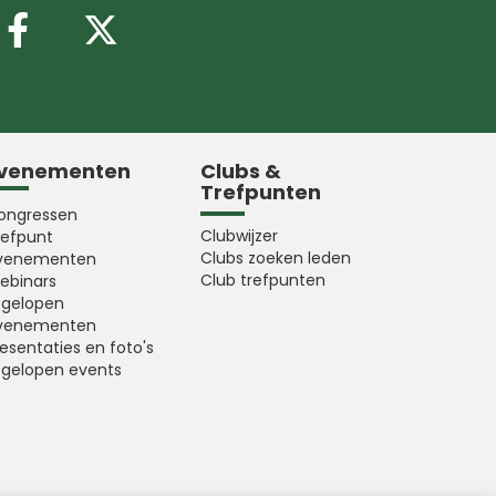
Volg ons op Facebook
Volg ons op X (Twitter
venementen
Clubs &
Trefpunten
ongressen
Clubwijzer
refpunt
Clubs zoeken leden
venementen
Club trefpunten
ebinars
fgelopen
venementen
esentaties en foto's
fgelopen events