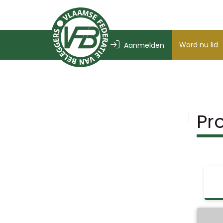
Word nu lid
Aanmelden
Pr