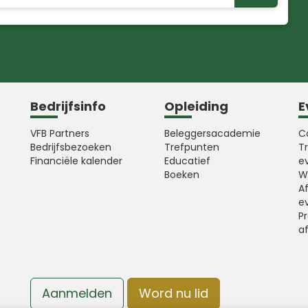
Bedrijfsinfo
Opleiding
E
VFB Partners
Beleggersacademie
C
Bedrijfsbezoeken
Trefpunten
T
Financiële kalender
Educatief
e
Boeken
W
A
e
Pr
a
Aanmelden
Word nu lid