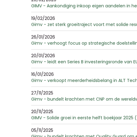
GIMV - Aankondiging inkoop eigen aandelen in h
19/02/2026
Gimv - zet sterk groeitraject voort met solide r
26/01/2026
Gimv - verhoogt focus op strategische doelstellin
20/01/2026
Gimv - leidt een Series B investeringsronde van E
16/01/2026
Gimv - verkoopt meerderheidsbelang in ALT Techn
27/11/2025
Gimv - bundelt krachten met CNP om de wereldwij
20/11/2025
GIMV - Solide groei in eerste helft boekjaar 2025 (
05/11/2025
Gimv - bundelt krachten met Quality Guard om ee