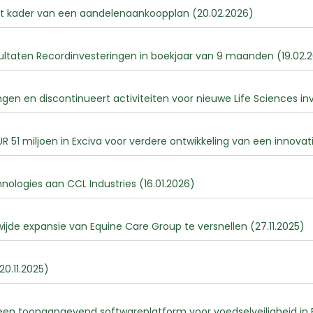
et kader van een aandelenaankoopplan (20.02.2026)
esultaten Recordinvesteringen in boekjaar van 9 maanden (19.02.
gen en discontinueert activiteiten voor nieuwe Life Sciences in
UR 51 miljoen in Exciva voor verdere ontwikkeling van een innov
ologies aan CCL Industries (16.01.2026)
de expansie van Equine Care Group te versnellen (27.11.2025)
20.11.2025)
n toonaangevend softwareplatform voor voedselveiligheid in E