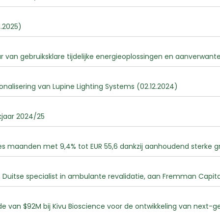
1.2025)
r van gebruiksklare tijdelijke energieoplossingen en aanverwante
ionalisering van Lupine Lighting Systems (02.12.2024)
kjaar 2024/25
es maanden met 9,4% tot EUR 55,6 dankzij aanhoudend sterke groe
uitse specialist in ambulante revalidatie, aan Fremman Capital
de van $92M bij Kivu Bioscience voor de ontwikkeling van next