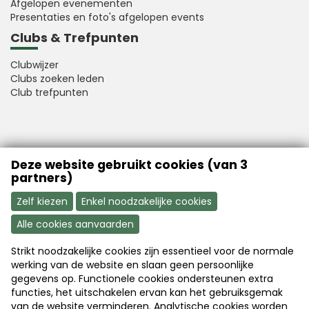
Afgelopen evenementen
Presentaties en foto's afgelopen events
Clubs & Trefpunten
Clubwijzer
Clubs zoeken leden
Club trefpunten
VFB is a member of Better Finance
Deze website gebruikt cookies (van 3
partners)
Zelf kiezen
Enkel noodzakelijke cookies
Alle cookies aanvaarden
Strikt noodzakelijke cookies zijn essentieel voor de normale
Aanmelden
Word nu lid
werking van de website en slaan geen persoonlijke
gegevens op. Functionele cookies ondersteunen extra
functies, het uitschakelen ervan kan het gebruiksgemak
van de website verminderen. Analytische cookies worden