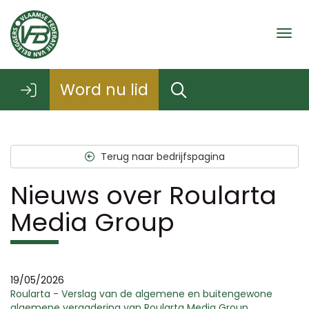
Togg
Word nu lid
Terug naar bedrijfspagina
Nieuws over Roularta
Media Group
19/05/2026
Roularta - Verslag van de algemene en buitengewone
algemene vergadering van Roularta Media Group