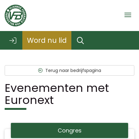
Togg
Word nu lid
Terug naar bedrijfspagina
Evenementen met
Euronext
Congres