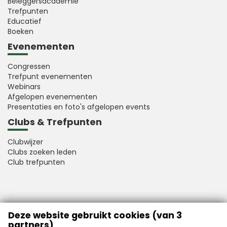
Beleggersacademie
Trefpunten
Educatief
Boeken
Evenementen
Congressen
Trefpunt evenementen
Webinars
Afgelopen evenementen
Presentaties en foto's afgelopen events
Clubs & Trefpunten
Clubwijzer
Clubs zoeken leden
Club trefpunten
VFB is a member of Better Finance
Deze website gebruikt cookies (van 3
partners)