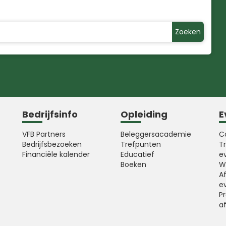
Zoeken
Bedrijfsinfo
Opleiding
E
VFB Partners
Beleggersacademie
C
Bedrijfsbezoeken
Trefpunten
T
Financiële kalender
Educatief
e
Boeken
W
A
e
Pr
a