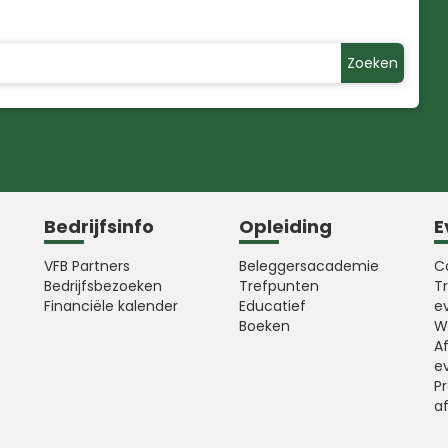
Zoeken
Bedrijfsinfo
Opleiding
E
VFB Partners
Beleggersacademie
C
Bedrijfsbezoeken
Trefpunten
T
Financiële kalender
Educatief
e
Boeken
W
A
e
Pr
a