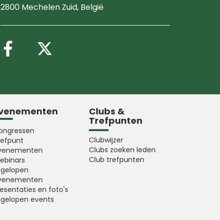
2800 Mechelen Zuid
, België
Volg ons op Facebook
Volg ons op X (Twitter
venementen
Clubs &
Trefpunten
ongressen
Clubwijzer
refpunt
Clubs zoeken leden
venementen
Club trefpunten
ebinars
fgelopen
venementen
esentaties en foto's
fgelopen events