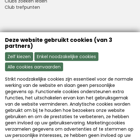
Clubs zoeken leden
Club trefpunten
VFB is a member of Better Finance
Deze website gebruikt cookies (van 3
partners)
Zelf kiezen
Enkel noodzakelijke cookies
Alle cookies aanvaarden
Strikt noodzakelijke cookies zijn essentieel voor de normale
Aanmelden
Word nu lid
werking van de website en slaan geen persoonlijke
gegevens op. Functionele cookies ondersteunen extra
functies, het uitschakelen ervan kan het gebruiksgemak
van de website verminderen. Analytische cookies worden
Disclaimer
|
Copyright
|
Privacy
gebruikt om bij te houden hoe bezoekers onze website
gebruiken en om de prestaties te verbeteren, ze hebben
geen invloed op uw gebruikservaring. Marketingcookies
© 2026 Vlaamse Federatie van Beleggers
verzamelen gegevens om advertenties af te stemmen op
uw persoonlijke interesses, ze hebben geen invloed op uw
Webdesign & development by
Servico