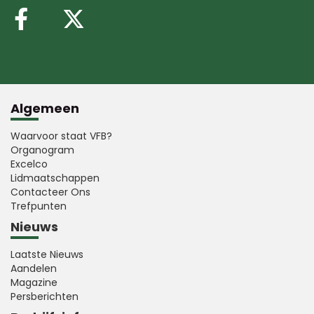
Volg ons op Facebook
Volg ons op X (Twitte
Algemeen
Waarvoor staat VFB?
Organogram
Excelco
Lidmaatschappen
Contacteer Ons
Trefpunten
Nieuws
Laatste Nieuws
Aandelen
Magazine
Persberichten