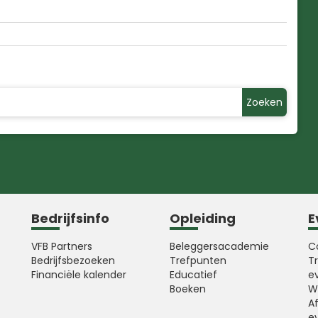
Zoeken
Bedrijfsinfo
Opleiding
E
VFB Partners
Beleggersacademie
C
Bedrijfsbezoeken
Trefpunten
T
Financiële kalender
Educatief
e
Boeken
W
A
e