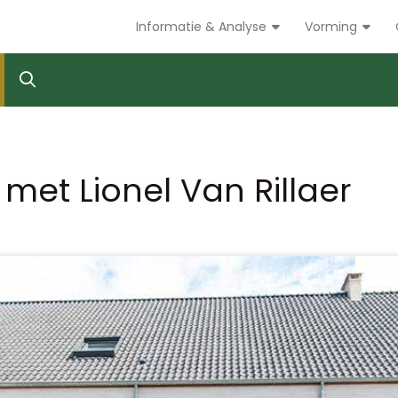
Informatie & Analyse
Vorming
 met Lionel Van Rillaer