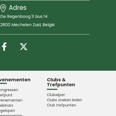
Adres
De Regenboog 11 bus 14
2800 Mechelen Zuid
, België
Volg ons op Facebook
Volg ons op X (Twitter
venementen
Clubs &
Trefpunten
ongressen
Clubwijzer
refpunt
Clubs zoeken leden
venementen
Club trefpunten
ebinars
fgelopen
venementen