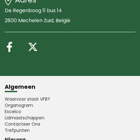
De Regenboog 11 bus 14
2800 Mechelen Zuid
, België
Volg ons op Facebook
Volg ons op X (Twitte
Algemeen
Waarvoor staat VFB?
Organogram
Excelco
Lidmaatschappen
Contacteer Ons
Trefpunten
Nieuws