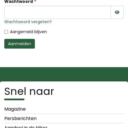
Wachtwoord
Wac
Wachtwoord vergeten?
Aangemeld blijven
Aanmelden
Snel naar
Magazine
Persberichten
Aandeel in de kijker