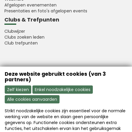
Afgelopen evenementen
Presentaties en foto's afgelopen events
Clubs & Trefpunten
Clubwijzer
Clubs zoeken leden
Club trefpunten
VFB is a member of Better Finance
Deze website gebruikt cookies (van 3
partners)
Zelf kiezen
Enkel noodzakelijke cookies
Alle cookies aanvaarden
Strikt noodzakelijke cookies zijn essentieel voor de normale
Aanmelden
Word nu lid
werking van de website en slaan geen persoonlijke
gegevens op. Functionele cookies ondersteunen extra
functies, het uitschakelen ervan kan het gebruiksgemak