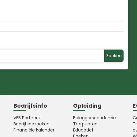
Zoeken
Bedrijfsinfo
Opleiding
E
VFB Partners
Beleggersacademie
C
Bedrijfsbezoeken
Trefpunten
T
Financiële kalender
Educatief
e
Boeken
W