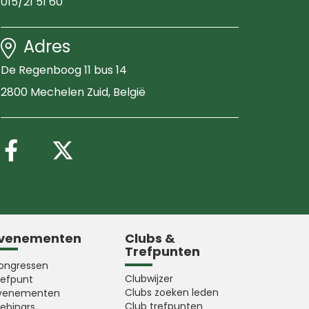
015/21 51 60
Adres
De Regenboog 11 bus 14
2800 Mechelen Zuid
, België
Volg ons op Facebook
Volg ons op X (Twitter
venementen
Clubs &
Trefpunten
ongressen
Clubwijzer
refpunt
Clubs zoeken leden
venementen
Club trefpunten
ebinars