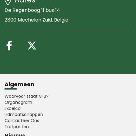
De Regenboog 11 bus 14
2800 Mechelen Zuid
, België
Volg ons op Facebook
Volg ons op X (Twitte
Algemeen
Waarvoor staat VFB?
Organogram
Excelco
Lidmaatschappen
Contacteer Ons
Trefpunten
Nieuws