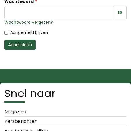
Wachtwoord
Wac
Wachtwoord vergeten?
Aangemeld blijven
Aanmelden
Snel naar
Magazine
Persberichten
Aandeel in de kijker