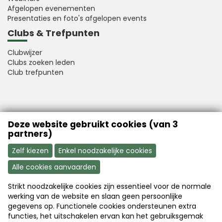
Afgelopen evenementen
Presentaties en foto's afgelopen events
Clubs & Trefpunten
Clubwijzer
Clubs zoeken leden
Club trefpunten
VFB is a member of Better Finance
Deze website gebruikt cookies (van 3
partners)
Zelf kiezen
Enkel noodzakelijke cookies
Alle cookies aanvaarden
Strikt noodzakelijke cookies zijn essentieel voor de normale
Aanmelden
Word nu lid
werking van de website en slaan geen persoonlijke
gegevens op. Functionele cookies ondersteunen extra
functies, het uitschakelen ervan kan het gebruiksgemak