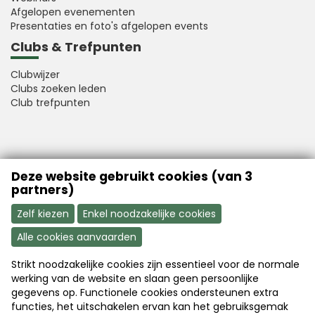
Afgelopen evenementen
Presentaties en foto's afgelopen events
Clubs & Trefpunten
Clubwijzer
Clubs zoeken leden
Club trefpunten
VFB is a member of Better Finance
Deze website gebruikt cookies (van 3
partners)
Zelf kiezen
Enkel noodzakelijke cookies
Alle cookies aanvaarden
Strikt noodzakelijke cookies zijn essentieel voor de normale
Aanmelden
Word nu lid
werking van de website en slaan geen persoonlijke
gegevens op. Functionele cookies ondersteunen extra
functies, het uitschakelen ervan kan het gebruiksgemak