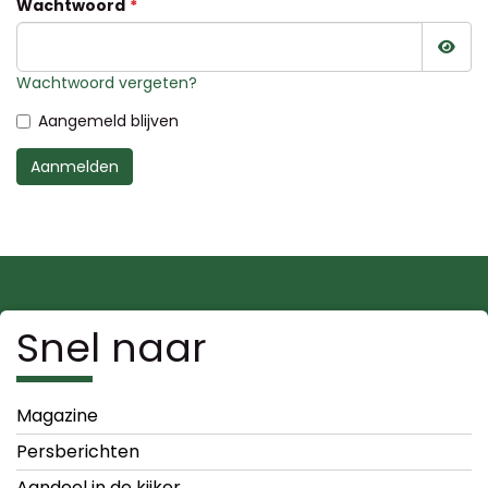
Wachtwoord
Wac
Wachtwoord vergeten?
Aangemeld blijven
Aanmelden
Snel naar
Magazine
Persberichten
Aandeel in de kijker