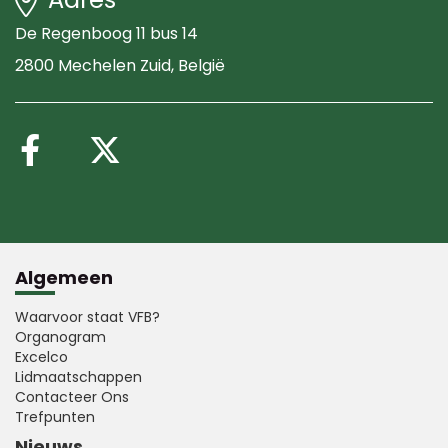
De Regenboog 11 bus 14
2800 Mechelen Zuid
, België
Volg ons op Facebook
Volg ons op X (Twitte
Algemeen
Waarvoor staat VFB?
Organogram
Excelco
Lidmaatschappen
Contacteer Ons
Trefpunten
Nieuws