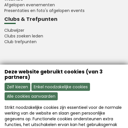
Afgelopen evenementen
Presentaties en foto's afgelopen events
Clubs & Trefpunten
Clubwijzer
Clubs zoeken leden
Club trefpunten
VFB is a member of Better Finance
Deze website gebruikt cookies (van 3
partners)
Zelf kiezen
Enkel noodzakelijke cookies
Alle cookies aanvaarden
Strikt noodzakelijke cookies zijn essentieel voor de normale
Aanmelden
Word nu lid
werking van de website en slaan geen persoonlijke
gegevens op. Functionele cookies ondersteunen extra
functies, het uitschakelen ervan kan het gebruiksgemak