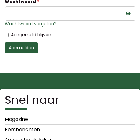
Wachtwoord
Wac
Wachtwoord vergeten?
Aangemeld blijven
Aanmelden
Snel naar
Magazine
Persberichten
Aandeel in de kijker