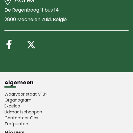
De Regenboog 11 bus 14
2800 Mechelen Zuid
, België
Volg ons op Facebook
Volg ons op X (Twitte
Algemeen
Waarvoor staat VFB?
Organogram
Excelco
Lidmaatschappen
Contacteer Ons
Trefpunten
Nieuws