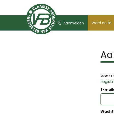
Word nu lid
Aanmelden
Aa
Voer u
regist
E-mail
Wacht