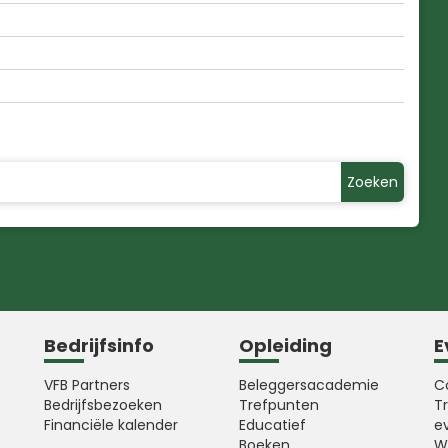
Zoeken
Bedrijfsinfo
Opleiding
E
VFB Partners
Beleggersacademie
C
Bedrijfsbezoeken
Trefpunten
T
Financiële kalender
Educatief
e
Boeken
W