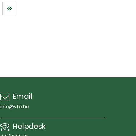
Wachtwoord tonen
Email
info@vfb.be
Helpdesk