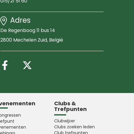
015/21 51 60
Adres
De Regenboog 11 bus 14
2800 Mechelen Zuid
, België
Volg ons op Facebook
Volg ons op X (Twitter
venementen
Clubs &
Trefpunten
ongressen
Clubwijzer
refpunt
Clubs zoeken leden
venementen
Club trefpunten
ebinars