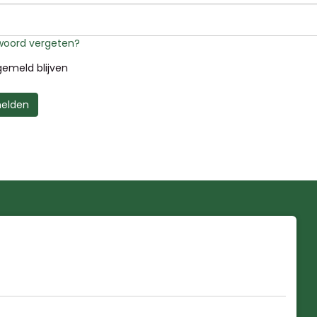
oord vergeten?
emeld blijven
elden