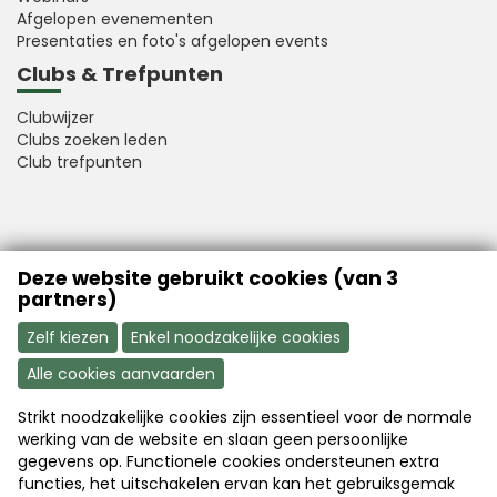
Afgelopen evenementen
Presentaties en foto's afgelopen events
Clubs & Trefpunten
Clubwijzer
Clubs zoeken leden
Club trefpunten
VFB is a member of Better Finance
Deze website gebruikt cookies (van 3
partners)
Zelf kiezen
Enkel noodzakelijke cookies
Alle cookies aanvaarden
Strikt noodzakelijke cookies zijn essentieel voor de normale
Aanmelden
Word nu lid
werking van de website en slaan geen persoonlijke
gegevens op. Functionele cookies ondersteunen extra
functies, het uitschakelen ervan kan het gebruiksgemak