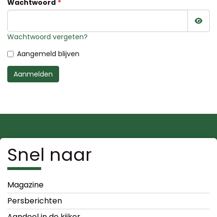
Wachtwoord
Wac
Wachtwoord vergeten?
Aangemeld blijven
Aanmelden
Snel naar
Magazine
Persberichten
Aandeel in de kijker