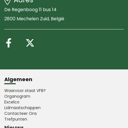
De Regenboog 11 bus 14
2800 Mechelen Zuid
, België
Volg ons op Facebook
Volg ons op X (Twitte
Algemeen
Waarvoor staat VFB?
Organogram
Excelco
Lidmaatschappen
Contacteer Ons
Trefpunten
Nieuws