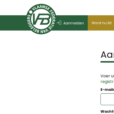
Word nu lid
Aanmelden
Aa
Voer u
regist
E-mail
Wacht