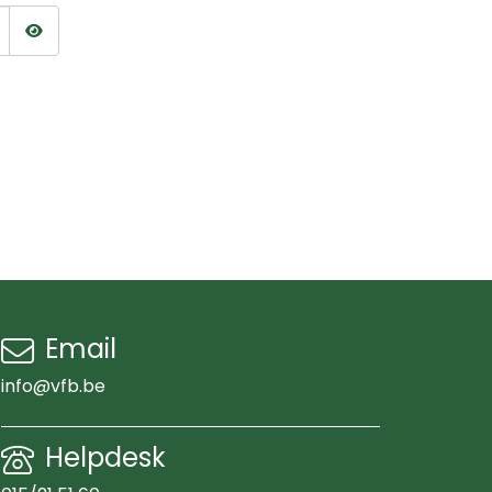
Wachtwoord tonen
Email
info@vfb.be
Helpdesk