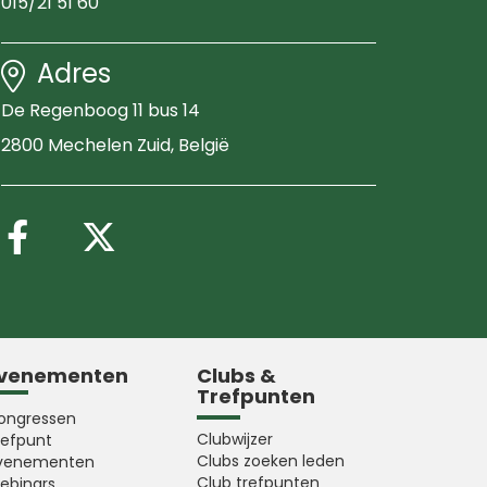
015/21 51 60
Adres
De Regenboog 11 bus 14
2800 Mechelen Zuid
, België
Volg ons op Facebook
Volg ons op X (Twitter
venementen
Clubs &
Trefpunten
ongressen
Clubwijzer
refpunt
Clubs zoeken leden
venementen
Club trefpunten
ebinars