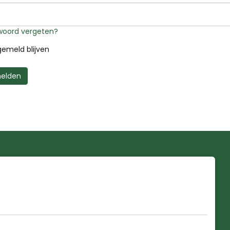
oord vergeten?
emeld blijven
elden