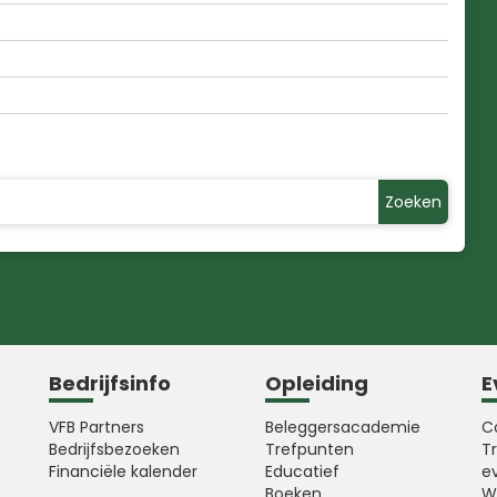
Zoeken
Bedrijfsinfo
Opleiding
E
VFB Partners
Beleggersacademie
C
Bedrijfsbezoeken
Trefpunten
T
Financiële kalender
Educatief
e
Boeken
W