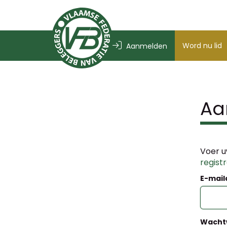
Word nu lid
Aanmelden
Aa
Voer u
regist
E-mail
Wacht