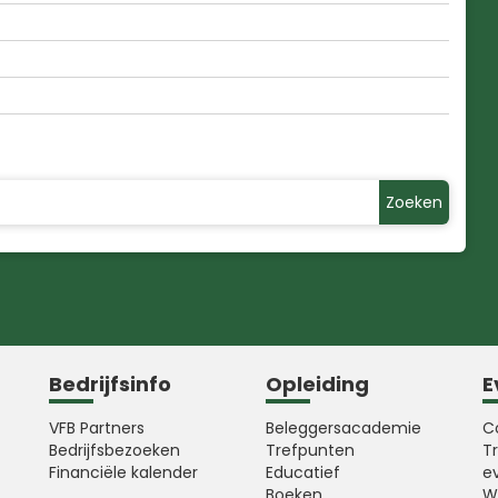
Zoeken
Bedrijfsinfo
Opleiding
E
VFB Partners
Beleggersacademie
C
Bedrijfsbezoeken
Trefpunten
T
Financiële kalender
Educatief
e
Boeken
W