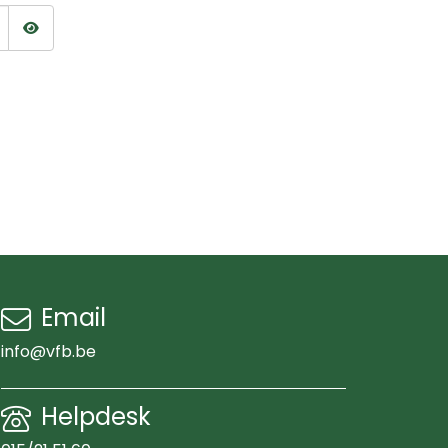
Wachtwoord tonen
Email
info@vfb.be
Helpdesk