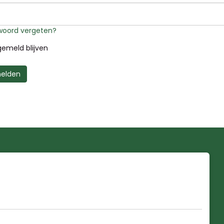
oord vergeten?
emeld blijven
elden