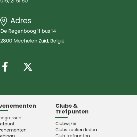
015/21 51 60
Adres
De Regenboog 11 bus 14
2800 Mechelen Zuid
, België
Volg ons op Facebook
Volg ons op X (Twitter
venementen
Clubs &
Trefpunten
ongressen
Clubwijzer
refpunt
Clubs zoeken leden
venementen
Club trefpunten
ebinars