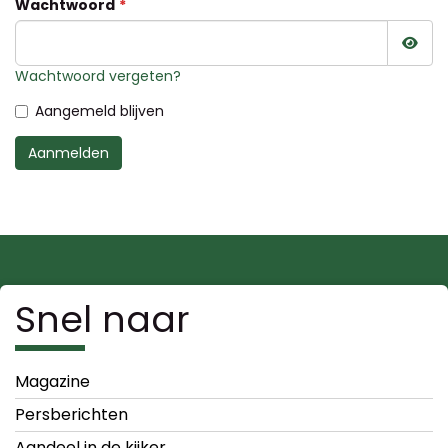
Wachtwoord
Wac
Wachtwoord vergeten?
Aangemeld blijven
Aanmelden
Snel naar
Magazine
Persberichten
Aandeel in de kijker