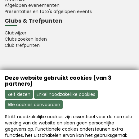
Afgelopen evenementen
Presentaties en foto's afgelopen events
Clubs & Trefpunten
Clubwijzer
Clubs zoeken leden
Club trefpunten
VFB is a member of Better Finance
Deze website gebruikt cookies (van 3
partners)
Zelf kiezen
Enkel noodzakelijke cookies
Alle cookies aanvaarden
Strikt noodzakelijke cookies zijn essentieel voor de normale
Aanmelden
Word nu lid
werking van de website en slaan geen persoonlijke
gegevens op. Functionele cookies ondersteunen extra
functies, het uitschakelen ervan kan het gebruiksgemak