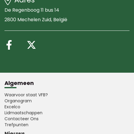
De Regenboog 11 bus 14
2800 Mechelen Zuid
, België
Volg ons op Facebook
Volg ons op X (Twitte
Algemeen
Waarvoor staat VFB?
Organogram
Excelco
Lidmaatschappen
Contacteer Ons
Trefpunten
Nieuws