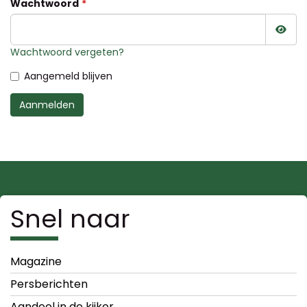
Wachtwoord
Wac
Wachtwoord vergeten?
Aangemeld blijven
Aanmelden
Snel naar
Magazine
Persberichten
Aandeel in de kijker