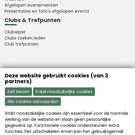
Afgelopen evenementen
Presentaties en foto's afgelopen events
Clubs & Trefpunten
Clubwijzer
Clubs zoeken leden
Club trefpunten
VFB is a member of Better Finance
Deze website gebruikt cookies (van 3
partners)
Zelf kiezen
Enkel noodzakelijke cookies
Alle cookies aanvaarden
Strikt noodzakelijke cookies zijn essentieel voor de normale
Aanmelden
Word nu lid
werking van de website en slaan geen persoonlijke
gegevens op. Functionele cookies ondersteunen extra
functies, het uitschakelen ervan kan het gebruiksgemak