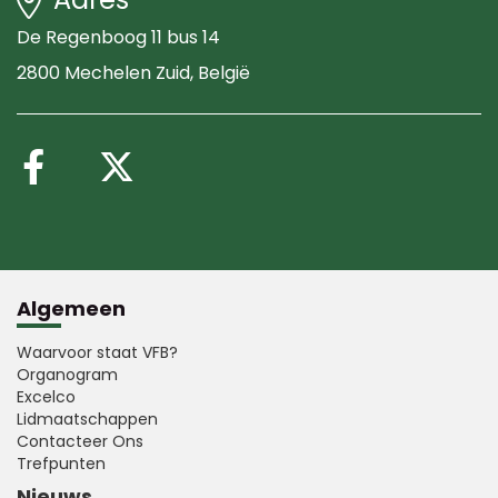
De Regenboog 11 bus 14
2800 Mechelen Zuid
, België
Volg ons op Facebook
Volg ons op X (Twitte
Algemeen
Waarvoor staat VFB?
Organogram
Excelco
Lidmaatschappen
Contacteer Ons
Trefpunten
Nieuws