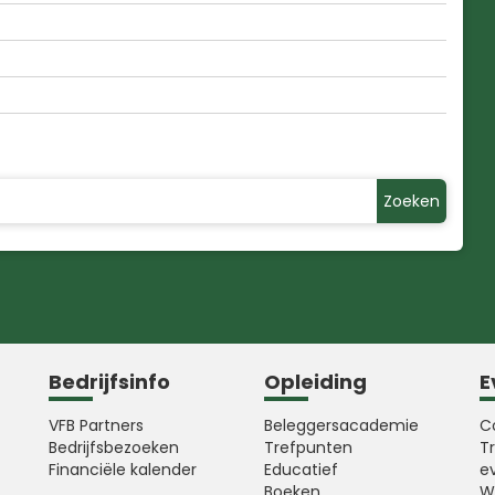
Zoeken
Bedrijfsinfo
Opleiding
E
VFB Partners
Beleggersacademie
C
Bedrijfsbezoeken
Trefpunten
T
Financiële kalender
Educatief
e
Boeken
W