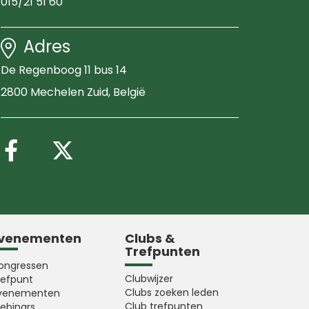
015/21 51 60
Adres
De Regenboog 11 bus 14
2800 Mechelen Zuid
, België
Volg ons op Facebook
Volg ons op X (Twitter
venementen
Clubs &
Trefpunten
ongressen
Clubwijzer
refpunt
Clubs zoeken leden
venementen
Club trefpunten
ebinars