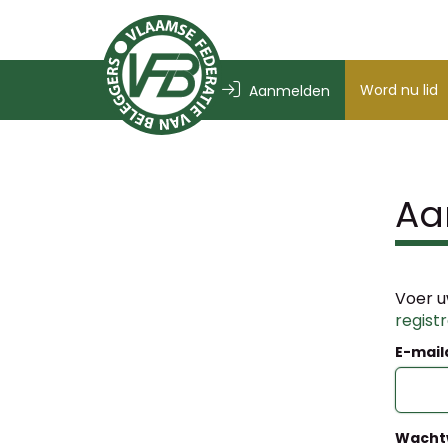
Word nu lid
Aanmelden
Aa
Voer u
regist
E-mail
Wacht