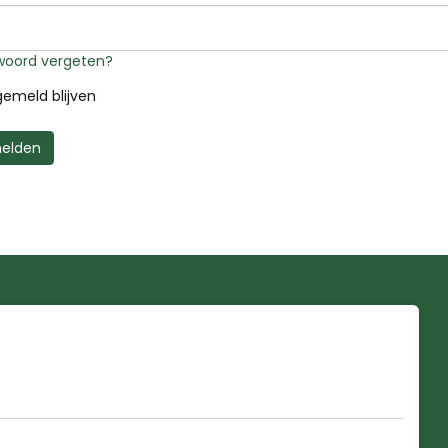
oord vergeten?
emeld blijven
elden