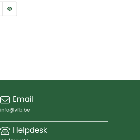
Wachtwoord tonen
Email
info@vfb.be
Helpdesk