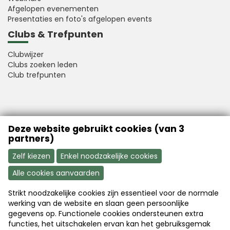
Afgelopen evenementen
Presentaties en foto's afgelopen events
Clubs & Trefpunten
Clubwijzer
Clubs zoeken leden
Club trefpunten
VFB is a member of Better Finance
Deze website gebruikt cookies (van 3
partners)
Zelf kiezen
Enkel noodzakelijke cookies
Alle cookies aanvaarden
Strikt noodzakelijke cookies zijn essentieel voor de normale
Aanmelden
Word nu lid
werking van de website en slaan geen persoonlijke
gegevens op. Functionele cookies ondersteunen extra
functies, het uitschakelen ervan kan het gebruiksgemak