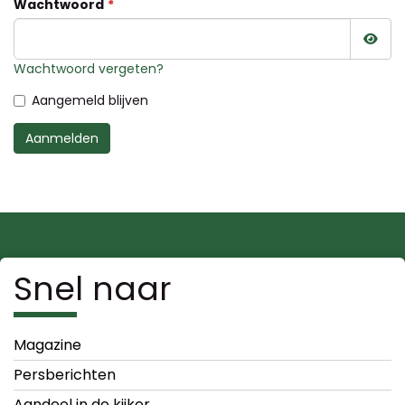
Wachtwoord
Wac
Wachtwoord vergeten?
Aangemeld blijven
Aanmelden
Snel naar
Magazine
Persberichten
Aandeel in de kijker