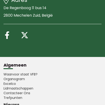
De Regenboog 11 bus 14
2800 Mechelen Zuid
, België
Volg ons op Facebook
Volg ons op X (Twitte
Algemeen
Waarvoor staat VFB?
Organogram
Excelco
Lidmaatschappen
Contacteer Ons
Trefpunten
Nieuws