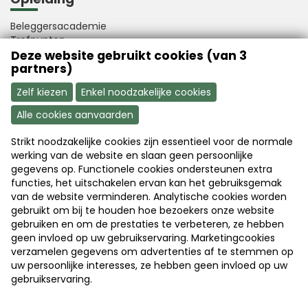
Beleggersacademie
Trefpunten
Educatief
Deze website gebruikt cookies (van 3
partners)
Boeken
Evenementen
Zelf kiezen
Enkel noodzakelijke cookies
Alle cookies aanvaarden
Congressen
Trefpunt evenementen
Strikt noodzakelijke cookies zijn essentieel voor de normale
Webinars
werking van de website en slaan geen persoonlijke
Afgelopen evenementen
gegevens op. Functionele cookies ondersteunen extra
Presentaties en foto's afgelopen events
functies, het uitschakelen ervan kan het gebruiksgemak
Clubs & Trefpunten
van de website verminderen. Analytische cookies worden
gebruikt om bij te houden hoe bezoekers onze website
Clubwijzer
gebruiken en om de prestaties te verbeteren, ze hebben
Clubs zoeken leden
geen invloed op uw gebruikservaring. Marketingcookies
Club trefpunten
verzamelen gegevens om advertenties af te stemmen op
uw persoonlijke interesses, ze hebben geen invloed op uw
gebruikservaring.