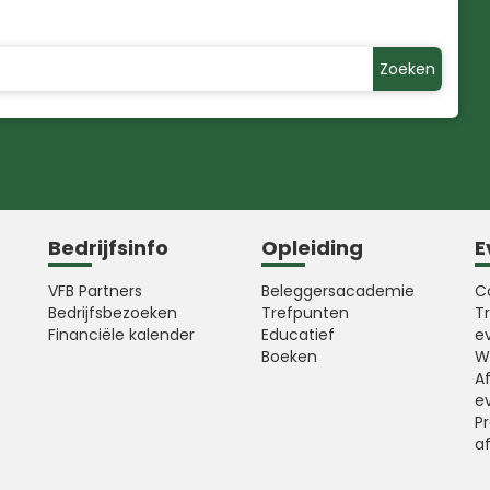
Zoeken
Bedrijfsinfo
Opleiding
E
VFB Partners
Beleggersacademie
C
Bedrijfsbezoeken
Trefpunten
T
Financiële kalender
Educatief
e
Boeken
W
A
e
Pr
a