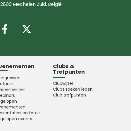
2800 Mechelen Zuid
, België
Volg ons op Facebook
Volg ons op X (Twitter
venementen
Clubs &
Trefpunten
ongressen
Clubwijzer
refpunt
Clubs zoeken leden
venementen
Club trefpunten
ebinars
fgelopen
venementen
esentaties en foto's
fgelopen events