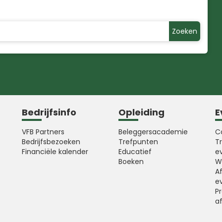
Zoeken
Bedrijfsinfo
Opleiding
E
VFB Partners
Beleggersacademie
C
Bedrijfsbezoeken
Trefpunten
T
Financiële kalender
Educatief
e
Boeken
W
A
e
Pr
a