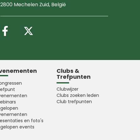
2800 Mechelen Zuid
, België
Volg ons op Facebook
Volg ons op X (Twitter
venementen
Clubs &
Trefpunten
ongressen
Clubwijzer
refpunt
Clubs zoeken leden
venementen
Club trefpunten
ebinars
fgelopen
venementen
esentaties en foto's
fgelopen events