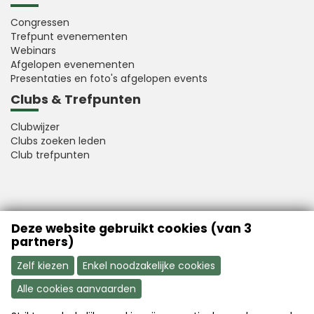
Congressen
Trefpunt evenementen
Webinars
Afgelopen evenementen
Presentaties en foto's afgelopen events
Clubs & Trefpunten
Clubwijzer
Clubs zoeken leden
Club trefpunten
VFB is a member of Better Finance
Deze website gebruikt cookies (van 3
partners)
Zelf kiezen
Enkel noodzakelijke cookies
Alle cookies aanvaarden