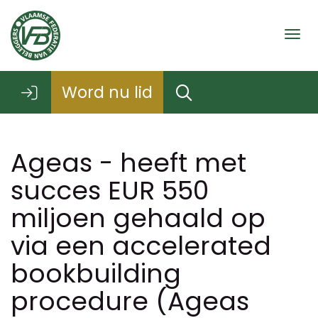
Togg
Word nu lid
Ageas - heeft met
succes EUR 550
miljoen gehaald op
via een accelerated
bookbuilding
procedure (Ageas