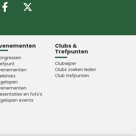
Volg ons op Facebook
Volg ons op X (Twitter
venementen
Clubs &
Trefpunten
ongressen
Clubwijzer
refpunt
Clubs zoeken leden
venementen
Club trefpunten
ebinars
fgelopen
venementen
esentaties en foto's
fgelopen events