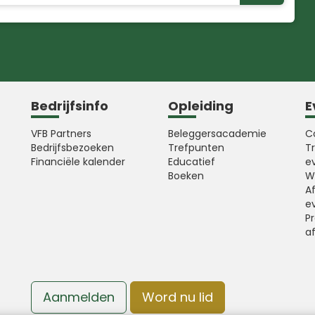
Bedrijfsinfo
Opleiding
E
VFB Partners
Beleggersacademie
C
Bedrijfsbezoeken
Trefpunten
T
Financiële kalender
Educatief
e
Boeken
W
A
e
Pr
a
Aanmelden
Word nu lid