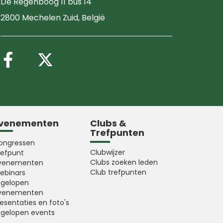
De Regenboog 11 bus 14
2800 Mechelen Zuid
, België
Volg ons op Facebook
Volg ons op X (Twitter
venementen
Clubs &
Trefpunten
ongressen
Clubwijzer
refpunt
Clubs zoeken leden
venementen
Club trefpunten
ebinars
fgelopen
venementen
esentaties en foto's
fgelopen events