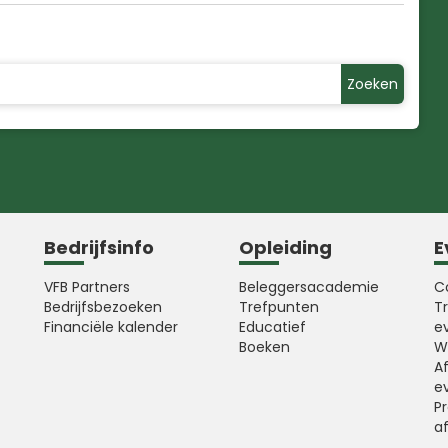
Zoeken
Bedrijfsinfo
Opleiding
E
VFB Partners
Beleggersacademie
C
Bedrijfsbezoeken
Trefpunten
T
Financiële kalender
Educatief
e
Boeken
W
A
e
Pr
a