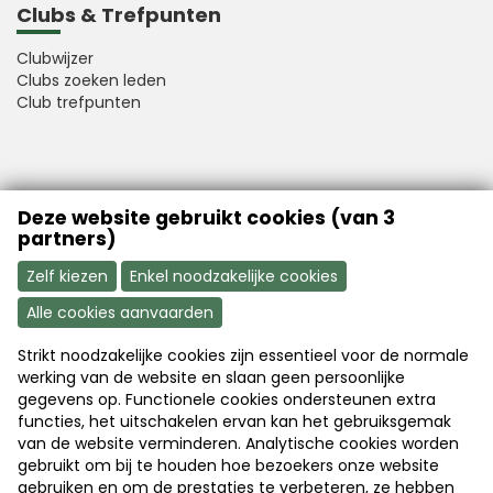
Clubs & Trefpunten
Clubwijzer
Clubs zoeken leden
Club trefpunten
VFB is a member of Better Finance
Deze website gebruikt cookies (van 3
partners)
Zelf kiezen
Enkel noodzakelijke cookies
Alle cookies aanvaarden
Strikt noodzakelijke cookies zijn essentieel voor de normale
Aanmelden
Word nu lid
werking van de website en slaan geen persoonlijke
gegevens op. Functionele cookies ondersteunen extra
functies, het uitschakelen ervan kan het gebruiksgemak
van de website verminderen. Analytische cookies worden
Disclaimer
|
Copyright
|
Privacy
gebruikt om bij te houden hoe bezoekers onze website
gebruiken en om de prestaties te verbeteren, ze hebben