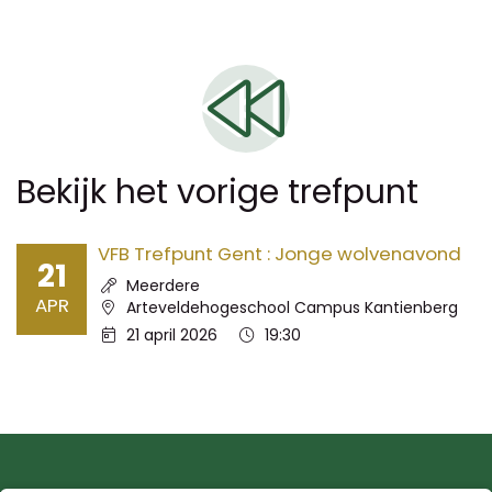
Bekijk het vorige trefpunt
VFB Trefpunt Gent : Jonge wolvenavond
21
Spreker:
Meerdere
APR
Locatie:
Arteveldehogeschool Campus Kantienberg
Datum:
Tijd:
21 april 2026
19:30