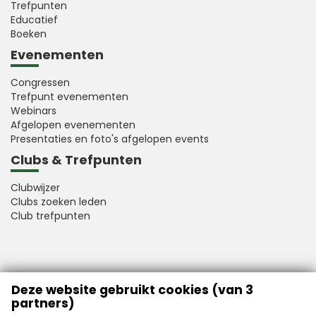
Trefpunten
Educatief
Boeken
Evenementen
Congressen
Trefpunt evenementen
Webinars
Afgelopen evenementen
Presentaties en foto's afgelopen events
Clubs & Trefpunten
Clubwijzer
Clubs zoeken leden
Club trefpunten
VFB is a member of Better Finance
Deze website gebruikt cookies (van 3
partners)