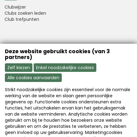
Clubwijzer
Clubs zoeken leden
Club trefpunten
VFB is a member of Better Finance
Deze website gebruikt cookies (van 3
partners)
Zelf kiezen
Enkel noodzakelijke cookies
Alle cookies aanvaarden
Strikt noodzakelijke cookies zijn essentieel voor de normale
Aanmelden
Word nu lid
werking van de website en slaan geen persoonlijke
gegevens op. Functionele cookies ondersteunen extra
functies, het uitschakelen ervan kan het gebruiksgemak
van de website verminderen. Analytische cookies worden
Disclaimer
|
Copyright
|
Privacy
gebruikt om bij te houden hoe bezoekers onze website
gebruiken en om de prestaties te verbeteren, ze hebben
geen invloed op uw gebruikservaring. Marketingcookies