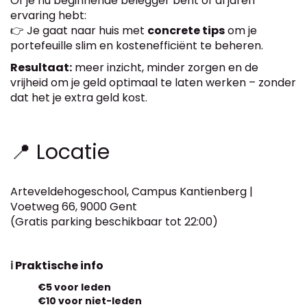
Of je nu beginnende belegger bent of al jaren
ervaring hebt:
👉 Je gaat naar huis met
concrete tips
om je
portefeuille slim en kostenefficiënt te beheren.
Resultaat:
meer inzicht, minder zorgen en de
vrijheid om je geld optimaal te laten werken – zonder
dat het je extra geld kost.
📍 Locatie
Arteveldehogeschool, Campus Kantienberg |
Voetweg 66, 9000 Gent
(Gratis parking beschikbaar tot 22:00)
ℹ️ Praktische info
€5 voor leden
€10 voor niet-leden