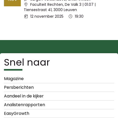
Locatie:
Faculteit Rechten, De Valk 3 | 01.07 |
Tiensestraat 41, 3000 Leuven
Datum:
Tijd:
12 november 2025
19:30
Snel naar
Magazine
Persberichten
Aandeel in de kijker
Analistenrapporten
EasyGrowth