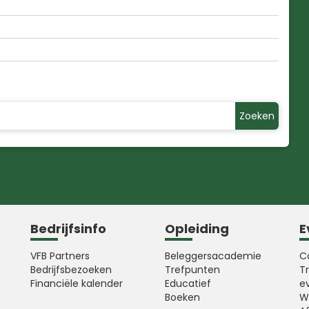
Zoeken
Bedrijfsinfo
Opleiding
E
VFB Partners
Beleggersacademie
C
Bedrijfsbezoeken
Trefpunten
T
Financiële kalender
Educatief
e
Boeken
W