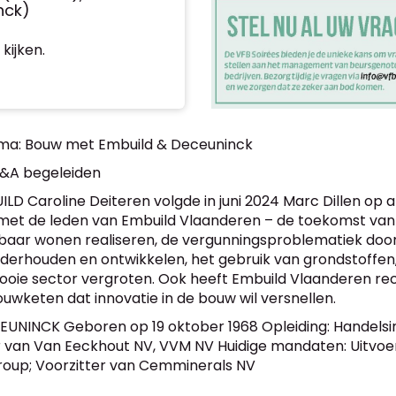
nck)
kijken.
ema: Bouw met Embuild & Deceuninck
 Q&A begeleiden
ILD Caroline Deiteren volgde in juni 2024 Marc Dillen op 
 met de leden van Embuild Vlaanderen – de toekomst va
albaar wonen realiseren, de vergunningsproblematiek do
derhouden en ontwikkelen, het gebruik van grondstoffen,
oie sector vergroten. Ook heeft Embuild Vlaanderen rec
keten dat innovatie in de bouw wil versnellen.
CEUNINCK Geboren op 19 oktober 1968 Opleiding: Handelsi
er van Van Eeckhout NV, VVM NV Huidige mandaten: Uitvoe
group; Voorzitter van Cemminerals NV