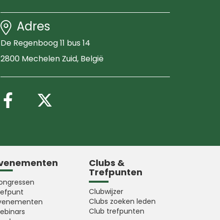
Adres
De Regenboog 11 bus 14
2800 Mechelen Zuid
, België
Volg ons op Facebook
Volg ons op X (Twitter
venementen
Clubs &
Trefpunten
ongressen
Clubwijzer
refpunt
Clubs zoeken leden
venementen
Club trefpunten
ebinars