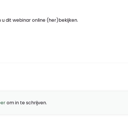
 u dit webinar online (her)bekijken.
eer
om in te schrijven.