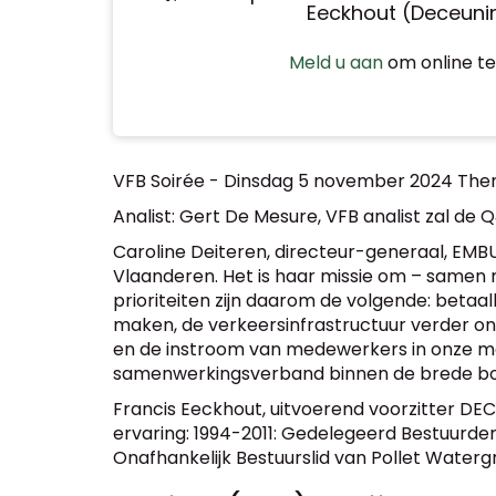
Eeckhout (Deceuni
Meld u aan
om online te 
VFB Soirée - Dinsdag 5 november 2024 Th
Analist: Gert De Mesure, VFB analist zal de
Caroline Deiteren, directeur-generaal, EMBU
Vlaanderen. Het is haar missie om – samen
prioriteiten zijn daarom de volgende: beta
maken, de verkeersinfrastructuur verder on
en de instroom van medewerkers in onze mo
samenwerkingsverband binnen de brede bouw
Francis Eeckhout, uitvoerend voorzitter DE
ervaring: 1994-2011: Gedelegeerd Bestuurd
Onafhankelijk Bestuurslid van Pollet Water