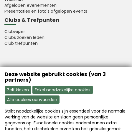
Afgelopen evenementen
Presentaties en foto's afgelopen events
Clubs & Trefpunten
Clubwijzer
Clubs zoeken leden
Club trefpunten
VFB is a member of Better Finance
Deze website gebruikt cookies (van 3
partners)
Zelf kiezen
Enkel noodzakelijke cookies
Alle cookies aanvaarden
Strikt noodzakelijke cookies zijn essentieel voor de normale
Aanmelden
Word nu lid
werking van de website en slaan geen persoonlijke
gegevens op. Functionele cookies ondersteunen extra
functies, het uitschakelen ervan kan het gebruiksgemak