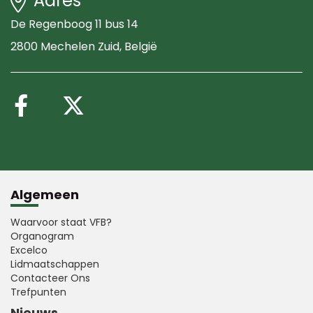
Adres
De Regenboog 11 bus 14
2800 Mechelen Zuid
, België
Volg ons op Facebook
Volg ons op X (Twitte
Algemeen
Waarvoor staat VFB?
Organogram
Excelco
Lidmaatschappen
Contacteer Ons
Trefpunten
Nieuws