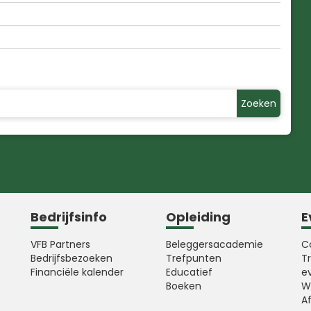
Zoeken
Bedrijfsinfo
Opleiding
E
VFB Partners
Beleggersacademie
C
Bedrijfsbezoeken
Trefpunten
T
Financiële kalender
Educatief
e
Boeken
W
A