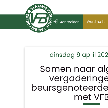
Word nu lid
Aanmelden
dinsdag 9 april 202
Samen naar a
vergadering
beursgenoteerde
met VF