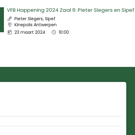
VFB Happening 2024 Zaal 6: Pieter Slegers en Sipef
Spreker:
Pieter Slegers, Sipef
Locatie:
Kinepolis Antwerpen
Datum:
Tijd:
23 maart 2024
10:00