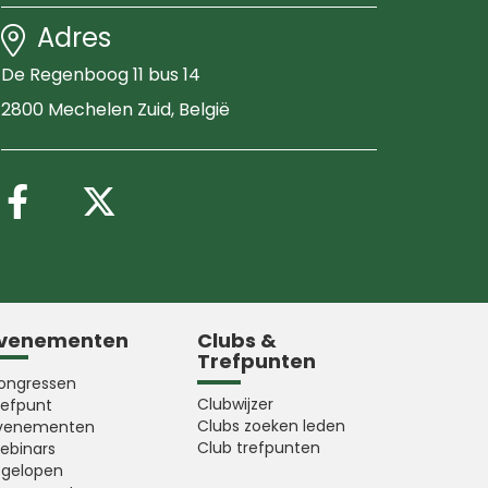
Adres
De Regenboog 11 bus 14
2800 Mechelen Zuid
, België
Volg ons op Facebook
Volg ons op X (Twitter
venementen
Clubs &
Trefpunten
ongressen
Clubwijzer
refpunt
Clubs zoeken leden
venementen
Club trefpunten
ebinars
fgelopen