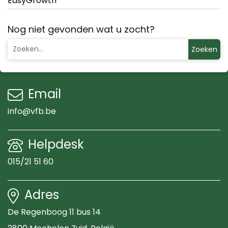
EasyGrowth
Nog niet gevonden wat u zocht?
Zoeken
Email
info@vfb.be
Helpdesk
015/21 51 60
Adres
De Regenboog 11 bus 14