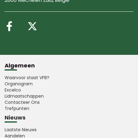
2800 Mechelen Zuid
, België
Volg ons op Facebook
Volg ons op X (Twitte
Algemeen
Waarvoor staat VFB?
Organogram
Excelco
Lidmaatschappen
Contacteer Ons
Trefpunten
Nieuws
Laatste Nieuws
Aandelen