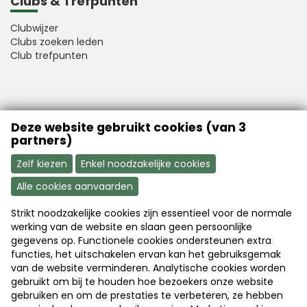
Clubs & Trefpunten
Clubwijzer
Clubs zoeken leden
Club trefpunten
VFB is a member of Better Finance
Deze website gebruikt cookies (van 3
partners)
Zelf kiezen
Enkel noodzakelijke cookies
Alle cookies aanvaarden
Strikt noodzakelijke cookies zijn essentieel voor de normale
Aanmelden
Word nu lid
werking van de website en slaan geen persoonlijke
gegevens op. Functionele cookies ondersteunen extra
functies, het uitschakelen ervan kan het gebruiksgemak
van de website verminderen. Analytische cookies worden
Disclaimer
|
Copyright
|
Privacy
gebruikt om bij te houden hoe bezoekers onze website
gebruiken en om de prestaties te verbeteren, ze hebben