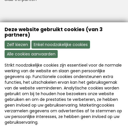
VFB is a member of Better Finance
Deze website gebruikt cookies (van 3
partners)
Zelf kiezen
Enkel noodzakelijke cookies
Alle cookies aanvaarden
Strikt noodzakelijke cookies zijn essentieel voor de normale
Aanmelden
Word nu lid
werking van de website en slaan geen persoonlijke
gegevens op. Functionele cookies ondersteunen extra
functies, het uitschakelen ervan kan het gebruiksgemak
van de website verminderen. Analytische cookies worden
Disclaimer
|
Copyright
|
Privacy
gebruikt om bij te houden hoe bezoekers onze website
gebruiken en om de prestaties te verbeteren, ze hebben
geen invloed op uw gebruikservaring. Marketingcookies
© 2026 Vlaamse Federatie van Beleggers
verzamelen gegevens om advertenties af te stemmen op
uw persoonlijke interesses, ze hebben geen invloed op uw
Webdesign & development by
Servico
gebruikservaring.
Aanmelden