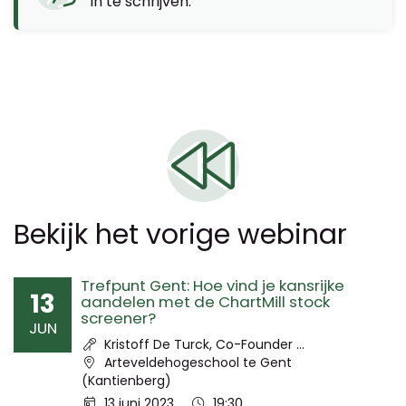
in te schrijven.
Bekijk het vorige webinar
Trefpunt Gent: Hoe vind je kansrijke
13
aandelen met de ChartMill stock
screener?
JUN
Spreker:
Kristoff De Turck, Co-Founder ...
Locatie:
Arteveldehogeschool te Gent
(Kantienberg)
Datum:
Tijd:
13 juni 2023
19:30